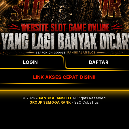
LOGIN
DAFTAR
LINK AKSES CEPAT DISINI!
© 2026 •
PANGKALANSLOT
All Rights Reserved.
GROUP SEMOGA RANK
- SEO CobaTrus.