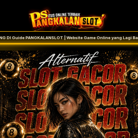
Guide PANGKALANSLOT | Website Game Online yang Lagi Banyak 