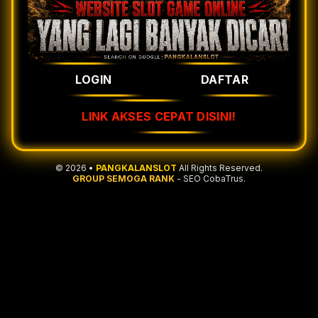
LOGIN
DAFTAR
LINK AKSES CEPAT DISINI!
© 2026 •
PANGKALANSLOT
All Rights Reserved.
GROUP SEMOGA RANK
- SEO CobaTrus.